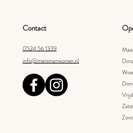
Contact
Ope
0524 56 1339
Maa
info@marsmanwonen.nl
Dins
Woe
Don
Vrij
Zate
Zon