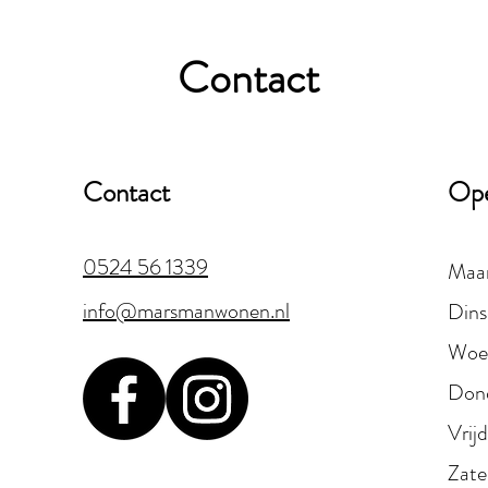
Contact
Contact
Ope
0524 56 1339
Maa
info@marsmanwonen.nl
Dins
Woe
Don
Vrij
Zate